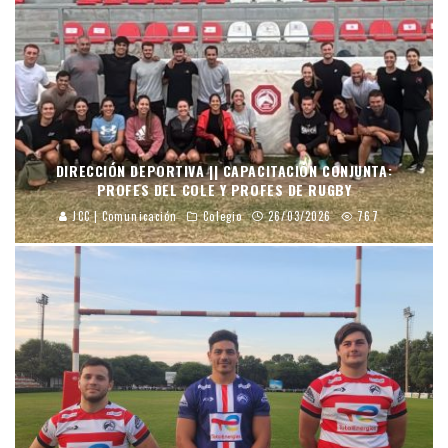
DIRECCIÓN DEPORTIVA || CAPACITACIÓN CONJUNTA:
PROFES DEL COLE Y PROFES DE RUGBY
JCC | Comunicación
Colegio
26/03/2026
767