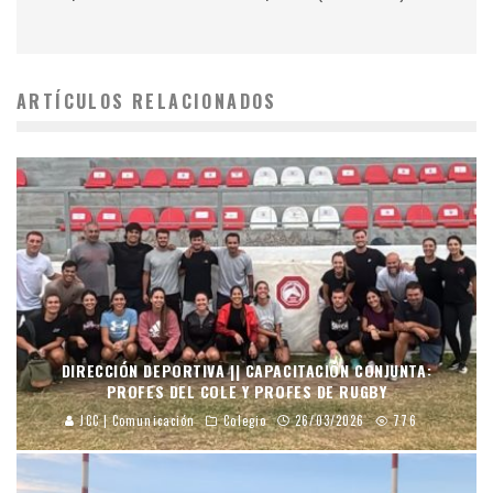
ARTÍCULOS RELACIONADOS
DIRECCIÓN DEPORTIVA || CAPACITACIÓN CONJUNTA:
PROFES DEL COLE Y PROFES DE RUGBY
JCC | Comunicación
Colegio
26/03/2026
776