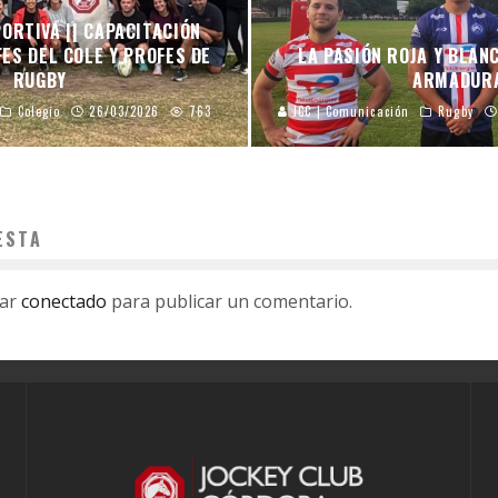
ORTIVA || CAPACITACIÓN
ES DEL COLE Y PROFES DE
LA PASIÓN ROJA Y BLAN
RUGBY
ARMADUR
Colegio
26/03/2026
763
JCC | Comunicación
Rugby
ESTA
tar
conectado
para publicar un comentario.