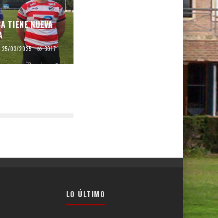
CA TIENE NUEVA
A
25/03/2025
3017
LO ÚLTIMO