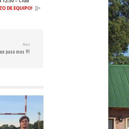
 12:30 – Club
RZO DE EQUIPO!
]]>
Next
 un paso mas !!!