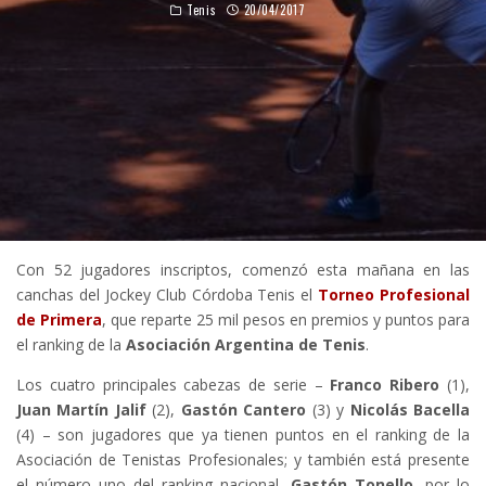
Tenis
20/04/2017
Con 52 jugadores inscriptos, comenzó esta mañana en las
canchas del Jockey Club Córdoba Tenis el
Torneo Profesional
de Primera
, que reparte 25 mil pesos en premios y puntos para
el ranking de la
Asociación Argentina de Tenis
.
Los cuatro principales cabezas de serie –
Franco Ribero
(1),
Juan Martín Jalif
(2),
Gastón Cantero
(3) y
Nicolás Bacella
(4) – son jugadores que ya tienen puntos en el ranking de la
Asociación de Tenistas Profesionales; y también está presente
el número uno del ranking nacional,
Gastón Tonello
, por lo