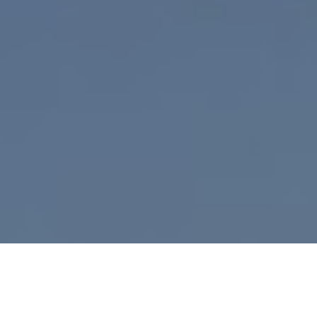
H
oy 7 de mayo comienza la qualy del torneo
Copa
Okinoi Futures 2015
del
Pro Circuit Futures ITF
,
dando comienzo el 9 de mayo al torneo. Para ello,