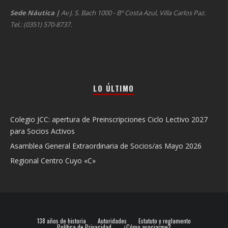
Sede Náutica
|
Av J. S. Bach 1000 - Bº Costa Azul, Villa Carlos Paz.
Tel.: (0351) 570-8737.
LO ÚLTIMO
Colegio JCC: apertura de Preinscripciones Ciclo Lectivo 2027
para Socios Activos
Asamblea General Extraordinaria de Socios/as Mayo 2026
Regional Centro Cuyo «C»
138 años de historia
Autoridades
Estatuto y reglamento
Política de Privacidad
¿Cómo asociarme?