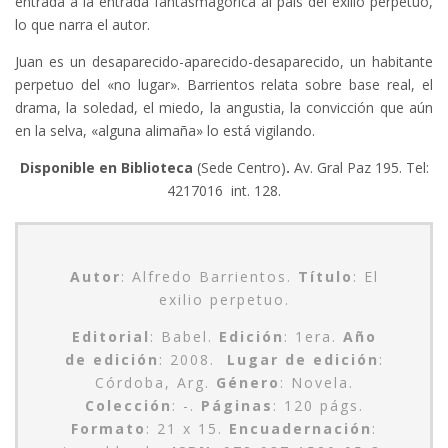
entrada a la entrada fantasmagórica al país del exilio perpetuo,
lo que narra el autor.
Juan es un desaparecido-aparecido-desaparecido, un habitante
perpetuo del «no lugar». Barrientos relata sobre base real, el
drama, la soledad, el miedo, la angustia, la convicción que aún
en la selva, «alguna alimaña» lo está vigilando.
Disponible en Biblioteca
(Sede Centro)
.
Av. Gral Paz 195. Tel:
4217016 int. 128.
Autor
: Alfredo Barrientos
.
Título
: El
exilio perpetuo.
Editorial
: Babel.
Edición
: 1era.
Año
de edición
: 2008.
Lugar de edición
:
Córdoba, Arg.
Género
: Novela.
Colección
: -.
Páginas
: 120 págs.
Formato
: 21 x 15.
Encuadernación
: