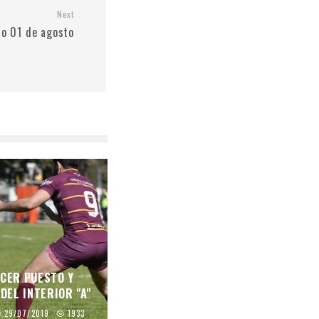
Next
do 01 de agosto
RCER PUESTO Y
DEL INTERIOR "A"
29/07/2019
1933