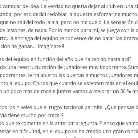
 cambiar de idea. La verdad no quería dejar al club en una 
staba, por eso decidí redoblar la apuesta esforzarme mucho 
 que no salí del todo jajajaj pero no me quejo. La sensación d
 de lesiones, de nada. Por lo menos para mi, se juega con la 
rto, la entrega del equipo te convence de no bajar los braz
sación de ganar… imagínate !!
es del equipo en función del año que ha tenido hasta acá?
rido una reestructuración de jugadores muy importante. Sum
importantes, le ha abierto las puertas a muchos jugadores n
into al equipo. Chicos que cuando se asienten más en el eq
n un poco mas de rodaje juntos vamos a mejorar un 30 % ma
dos los niveles que el rugby nacional permite. ¿Que pensas 
vía tiene mucho por crecer?
lo que te comente en la anterior pregunta. Pienso que va
star en dificultad, en el equipo se ha creado una gran conci