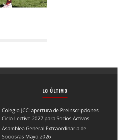
LO ÚLTIMO
Colegio JCC: apertura de Preinscripciones
Ciclo Lectivo 2027 para Socios Activos
Asamblea General Extraordinaria de
Socios/as Mayo 2026