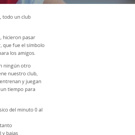
, todo un club
, hicieron pasar
, que fue el símbolo
para los amigos.
 En ningún otro
ene nuestro club,
 entrenan y juegan
s un tiempo para
sico del minuto 0 al
 tanto
l y bajas