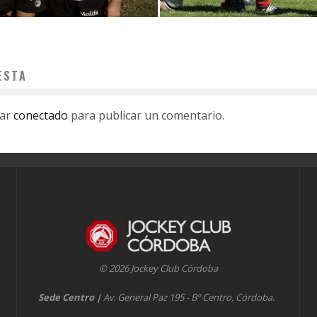
ESTA
tar
conectado
para publicar un comentario.
© 2026 Jockey Club Córdoba
Sede Centro
|
Av. General Paz 195 - Bº Centro, Córdoba.