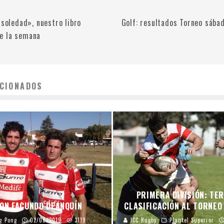
 soledad», nuestro libro
Golf: resultados Torneo sába
e la semana
CIONADOS
PRIMERA DIVISIÓN: TE
CON FACUNDO DEANQUÍN
CLASIFICACIÓN AL TORNEO 
g Pong
02/08/2019
3119
JCC Rugby
Plantel Superior