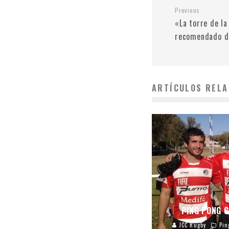
Previous
«La torre de la
recomendado d
ARTÍCULOS RELA
PING PONG 
JCC Rugby
Pin