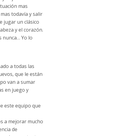
situación mas
mas todavía y salir
e jugar un clásico
cabeza y el corazón.
os nunca… Yo lo
ado a todas las
uevos, que le están
uipo van a sumar
s en juego y
de este equipo que
mos a mejorar mucho
encia de