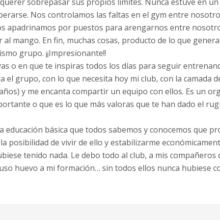
querer sobrepasar sus propios limites. Nunca estuve en un
rarse. Nos controlamos las faltas en el gym entre nosotr
nos apadrinamos por puestos para arengarnos entre nosotro
ar al mango. En fin, muchas cosas, producto de lo que genera
ismo grupo. ¡¡Impresionante!!
vas o en que te inspiras todos los días para seguir entrenan
a el grupo, con lo que necesita hoy mi club, con la camada 
 años) y me encanta compartir un equipo con ellos. Es un or
ortante o que es lo que más valoras que te han dado el rugb
 la educación básica que todos sabemos y conocemos que p
a posibilidad de vivir de ello y estabilizarme económicament
ubiese tenido nada. Le debo todo al club, a mis compañeros d
uso huevo a mi formación… sin todos ellos nunca hubiese co