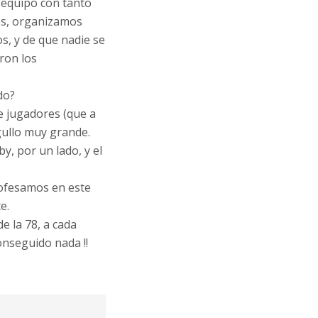
 equipo con tanto
os, organizamos
s, y de que nadie se
ron los
do?
de jugadores (que a
gullo muy grande.
y, por un lado, y el
rofesamos en este
e.
e la 78, a cada
nseguido nada !!