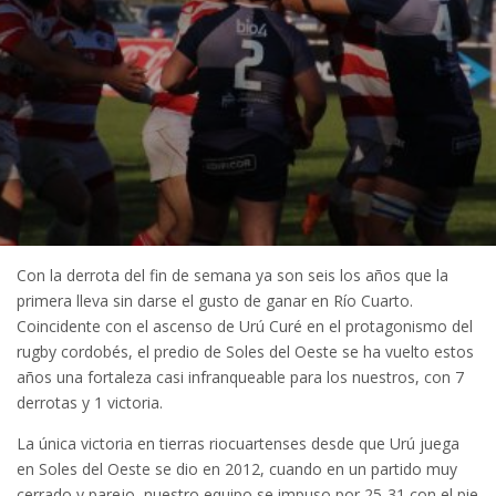
Con la derrota del fin de semana ya son seis los años que la
primera lleva sin darse el gusto de ganar en Río Cuarto.
Coincidente con el ascenso de Urú Curé en el protagonismo del
rugby cordobés, el predio de Soles del Oeste se ha vuelto estos
años una fortaleza casi infranqueable para los nuestros, con 7
derrotas y 1 victoria.
La única victoria en tierras riocuartenses desde que Urú juega
en Soles del Oeste se dio en 2012, cuando en un partido muy
cerrado y parejo, nuestro equipo se impuso por 25-31 con el pie