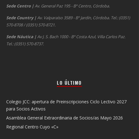
Sede Centro
|
Av. General Paz 195 - Bº Centro, Córdoba.
Sede Country
|
Av. Valparaíso 3589 - Bº Jardín, Córdoba. Tel.: (0351)
570-8708 / (0351) 570-8721.
Sede Náutica
|
Av J. S. Bach 1000 - Bº Costa Azul, Villa Carlos Paz.
Tel.: (0351) 570-8737.
LO ÚLTIMO
Colegio JCC: apertura de Preinscripciones Ciclo Lectivo 2027
para Socios Activos
Asamblea General Extraordinaria de Socios/as Mayo 2026
Regional Centro Cuyo «C»