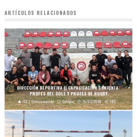
ARTÍCULOS RELACIONADOS
DIRECCIÓN DEPORTIVA || CAPACITACIÓN CONJUNTA:
PROFES DEL COLE Y PROFES DE RUGBY
JCC | Comunicación
Colegio
26/03/2026
783