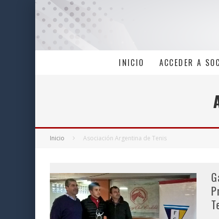
INICIO
ACCEDER A SO
Inicio
Asociación Argentina de Tenis
G
P
T