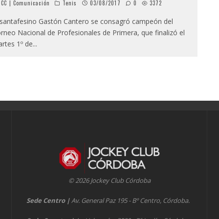
CC | Comunicación
Tenis
03/08/2017
0
3372
 santafesino Gastón Cantero se consagró campeón del
rneo Nacional de Profesionales de Primera, que finalizó el
rtes 1º de
...
© 2026 Jockey Club Córdoba
Sede Centro
|
Av. General Paz 195 - Bº Centro, Córdoba.