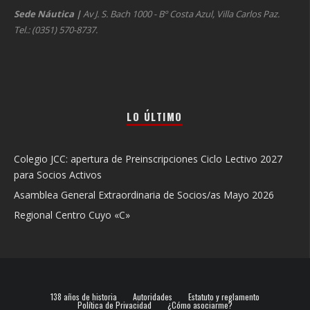
Sede Náutica
|
Av J. S. Bach 1000 - Bº Costa Azul, Villa Carlos Paz.
Tel.: (0351) 570-8737.
LO ÚLTIMO
Colegio JCC: apertura de Preinscripciones Ciclo Lectivo 2027
para Socios Activos
Asamblea General Extraordinaria de Socios/as Mayo 2026
Regional Centro Cuyo «C»
138 años de historia
Autoridades
Estatuto y reglamento
Política de Privacidad
¿Cómo asociarme?