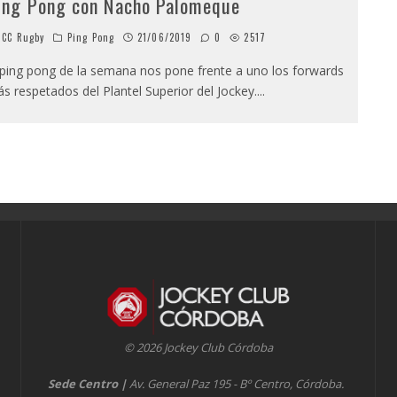
ing Pong con Nacho Palomeque
CC Rugby
Ping Pong
21/06/2019
0
2517
 ping pong de la semana nos pone frente a uno los forwards
s respetados del Plantel Superior del Jockey.
...
© 2026 Jockey Club Córdoba
Sede Centro
|
Av. General Paz 195 - Bº Centro, Córdoba.