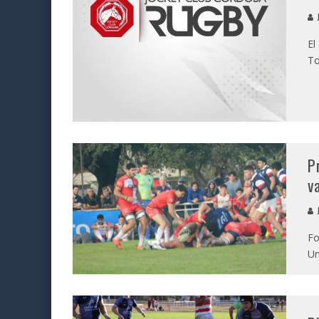
J
El
To
P
v
J
Fo
Un