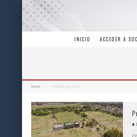
INICIO
ACCEDER A SO
Inicio
Plantel Superior
P
J
Co