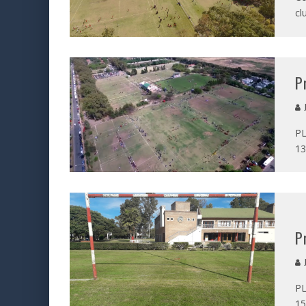
cl
P
J
PL
13
P
J
PL
15