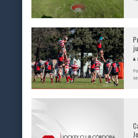
P
j
J
Fo
se
C
J