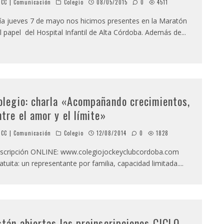
CC | Comunicación
Colegio
08/05/2015
0
4511
día jueves 7 de mayo nos hicimos presentes en la Maratón
l papel del Hospital Infantil de Alta Córdoba. Además de
...
olegio: charla «Acompañando crecimientos,
ntre el amor y el límite»
CC | Comunicación
Colegio
12/08/2014
0
1828
scripción ONLINE: www.colegiojockeyclubcordoba.com
atuita: un representante por familia, capacidad limitada.
...
stán abiertas las preinscripciones CICLO