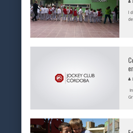
J
l 
de
C
e
J
In
Gr
E