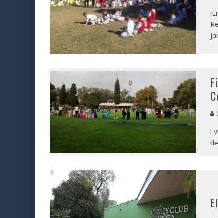
¡E
Re
ja
F
C
J
l 
de
E