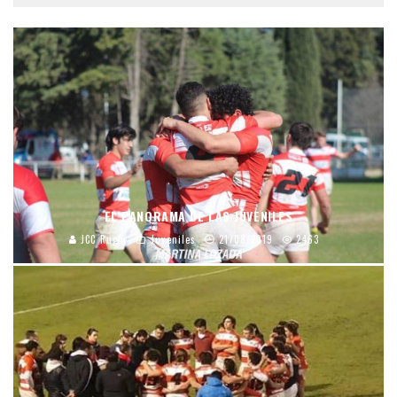
EL PANORAMA DE LAS JUVENILES
JCC Rugby
Juveniles
21/08/2019
2463