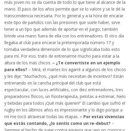
más joven no se da cuenta de todo lo que tiene al alcance de la
mano. El paso de los años permite que se lo valore y se le dé la
transcendencia necesaria. Por lo general y a la hora de encarar
este tipo de partidos con las presiones que suele haber, sirve
tener a un tipo que además de aportar en el juego, también
brinde una mano fuera de ella con los entrenadores. El otro día
llegaba al club para encarar la pretemporada número 17 y
tomaba verdadera dimensión de lo que significaba todo esto
para mí. Por eso, trato de entrenarme mucho para estar a la
altura de los más chicos.
– ¿Te convertiste en un ejemplo
para ellos?
– Mirá, el martes los agarré a algunos de los chicos
y les dije: “Muchachos, ¿qué más necesitan de incentivo? Están
entrenando en la cancha principal del club que está
espectacular, con luces artificiales, con diez entrenadores, tres
preparadores físicos, un fisioterapeuta, pelotas a estrenar, hielo
y bebidas para todos ¡Qué más quieren!” El cambio que sufrió el
rugby en los últimos años es impresionante y lo digo porque a
mí me tocó atravesar todas las etapas.
– Por estas vivencias
que estás contando, ¿lo sentís como un re-debut?
–
Siempre el hecho de jugar contra equipos que uno no conoce y