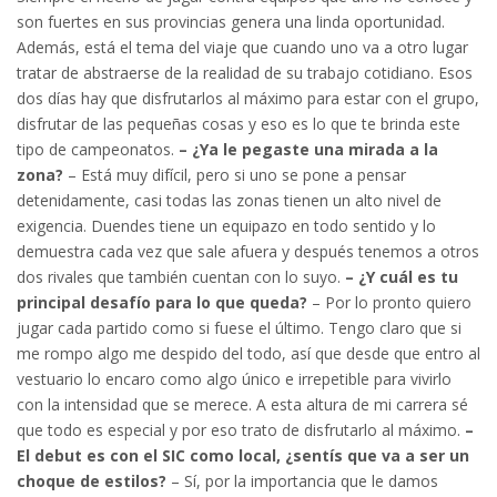
son fuertes en sus provincias genera una linda oportunidad.
Además, está el tema del viaje que cuando uno va a otro lugar
tratar de abstraerse de la realidad de su trabajo cotidiano. Esos
dos días hay que disfrutarlos al máximo para estar con el grupo,
disfrutar de las pequeñas cosas y eso es lo que te brinda este
tipo de campeonatos.
– ¿Ya le pegaste una mirada a la
zona?
– Está muy difícil, pero si uno se pone a pensar
detenidamente, casi todas las zonas tienen un alto nivel de
exigencia. Duendes tiene un equipazo en todo sentido y lo
demuestra cada vez que sale afuera y después tenemos a otros
dos rivales que también cuentan con lo suyo.
– ¿Y cuál es tu
principal desafío para lo que queda?
– Por lo pronto quiero
jugar cada partido como si fuese el último. Tengo claro que si
me rompo algo me despido del todo, así que desde que entro al
vestuario lo encaro como algo único e irrepetible para vivirlo
con la intensidad que se merece. A esta altura de mi carrera sé
que todo es especial y por eso trato de disfrutarlo al máximo.
–
El debut es con el SIC como local, ¿sentís que va a ser un
choque de estilos?
– Sí, por la importancia que le damos