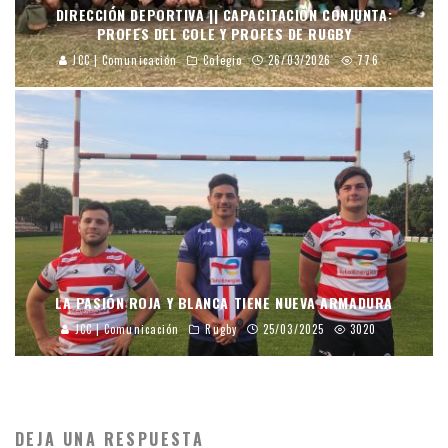
DIRECCIÓN DEPORTIVA || CAPACITACIÓN CONJUNTA:
PROFES DEL COLE Y PROFES DE RUGBY
JCC | Comunicación
Colegio
26/03/2026
776
LA PASIÓN ROJA Y BLANCA TIENE NUEVA ARMADURA
JCC | Comunicación
Rugby
25/03/2025
3020
DEJA UNA RESPUESTA