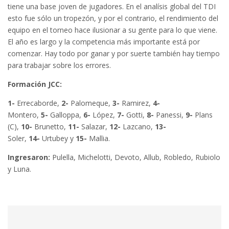
tiene una base joven de jugadores. En el analísis global del TDI
esto fue sólo un tropezón, y por el contrario, el rendimiento del
equipo en el torneo hace ilusionar a su gente para lo que viene.
El año es largo y la competencia más importante está por
comenzar. Hay todo por ganar y por suerte también hay tiempo
para trabajar sobre los errores.
Formación JCC:
1-
Errecaborde,
2-
Palomeque,
3-
Ramirez,
4-
Montero,
5-
Galloppa,
6-
López,
7-
Gotti,
8-
Panessi,
9-
Plans
(C),
10-
Brunetto,
11-
Salazar,
12-
Lazcano,
13-
Soler,
14-
Urtubey y
15-
Mallia.
Ingresaron:
Pulella, Michelotti, Devoto, Allub, Robledo, Rubiolo
y Luna.